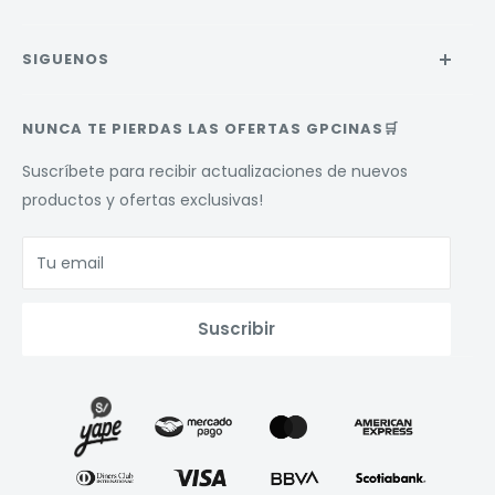
Términos del servicio
Política de reembolso
Políticas de envío
Políticas de Privacidad
SIGUENOS
Políticas de devoluciones
Términos y Condiciones
Términos y condiciones de campañas
NUNCA TE PIERDAS LAS OFERTAS GPCINAS🛒
Suscríbete para recibir actualizaciones de nuevos
productos y ofertas exclusivas!
Tu email
Suscribir